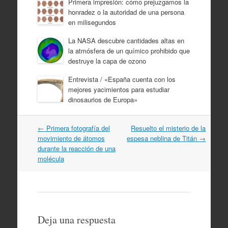
Primera impresión: cómo prejuzgamos la
honradez o la autoridad de una persona
en milisegundos
La NASA descubre cantidades altas en
la atmósfera de un químico prohibido que
destruye la capa de ozono
Entrevista / «España cuenta con los
mejores yacimientos para estudiar
dinosaurios de Europa»
Navegación
←
Primera fotografía del
Resuelto el misterio de la
por
movimiento de átomos
espesa neblina de Titán
→
artículos
durante la reacción de una
molécula
Deja una respuesta