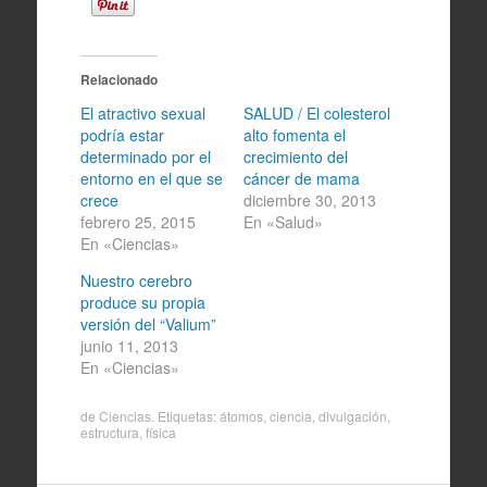
Relacionado
El atractivo sexual
SALUD / El colesterol
podría estar
alto fomenta el
determinado por el
crecimiento del
entorno en el que se
cáncer de mama
crece
diciembre 30, 2013
febrero 25, 2015
En «Salud»
En «Ciencias»
Nuestro cerebro
produce su propia
versión del “Valium”
junio 11, 2013
En «Ciencias»
de
Ciencias
. Etiquetas:
átomos
,
ciencia
,
divulgación
,
estructura
,
física