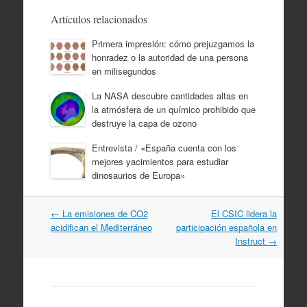
Artículos relacionados
Primera impresión: cómo prejuzgamos la
honradez o la autoridad de una persona
en milisegundos
La NASA descubre cantidades altas en
la atmósfera de un químico prohibido que
destruye la capa de ozono
Entrevista / «España cuenta con los
mejores yacimientos para estudiar
dinosaurios de Europa»
Navegación
←
La emisiones de CO2
El CSIC lidera la
por
acidifican el Mediterráneo
participación española en
artículos
Instruct
→