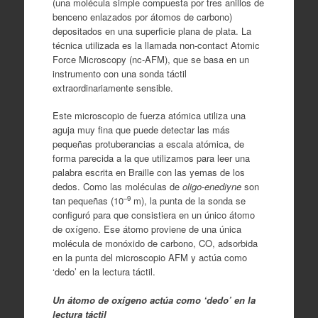
(una molécula simple compuesta por tres anillos de
benceno enlazados por átomos de carbono)
depositados en una superficie plana de plata. La
técnica utilizada es la llamada non-contact Atomic
Force Microscopy (nc-AFM), que se basa en un
instrumento con una sonda táctil
extraordinariamente sensible.
Este microscopio de fuerza atómica utiliza una
aguja muy fina que puede detectar las más
pequeñas protuberancias a escala atómica, de
forma parecida a la que utilizamos para leer una
palabra escrita en Braille con las yemas de los
dedos. Como las moléculas de
oligo-enediyne
son
–9
tan pequeñas (10
m), la punta de la sonda se
configuró para que consistiera en un único átomo
de oxígeno. Ese átomo proviene de una única
molécula de monóxido de carbono, CO, adsorbida
en la punta del microscopio AFM y actúa como
‘dedo’ en la lectura táctil.
Un átomo de oxígeno actúa como ‘dedo’ en la
lectura táctil