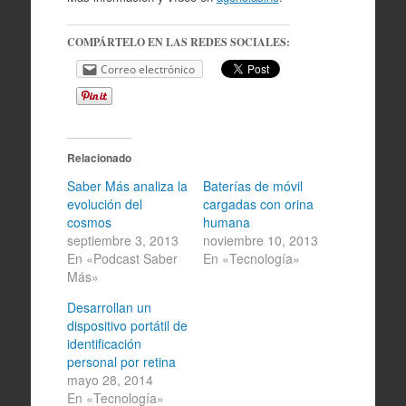
COMPÁRTELO EN LAS REDES SOCIALES:
Correo electrónico
Relacionado
Saber Más analiza la
Baterías de móvil
evolución del
cargadas con orina
cosmos
humana
septiembre 3, 2013
noviembre 10, 2013
En «Podcast Saber
En «Tecnología»
Más»
Desarrollan un
dispositivo portátil de
identificación
personal por retina
mayo 28, 2014
En «Tecnología»