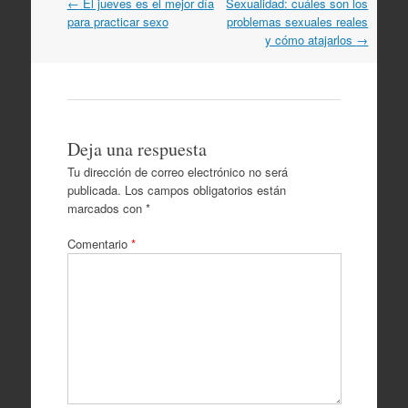
Navegación
←
El jueves es el mejor día
Sexualidad: cuáles son los
por
para practicar sexo
problemas sexuales reales
artículos
y cómo atajarlos
→
Deja una respuesta
Tu dirección de correo electrónico no será
publicada.
Los campos obligatorios están
marcados con
*
Comentario
*