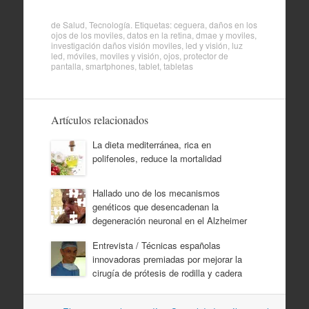
de
Salud
,
Tecnología
. Etiquetas:
ceguera
,
daños en los
ojos de los moviles
,
datos en la retina
,
dmae y moviles
,
investigación daños visión moviles
,
led y visión
,
luz
led
,
móviles
,
moviles y visión
,
ojos
,
protector de
pantalla
,
smartphones
,
tablet
,
tabletas
Artículos relacionados
La dieta mediterránea, rica en
polifenoles, reduce la mortalidad
Hallado uno de los mecanismos
genéticos que desencadenan la
degeneración neuronal en el Alzheimer
Entrevista / Técnicas españolas
innovadoras premiadas por mejorar la
cirugía de prótesis de rodilla y cadera