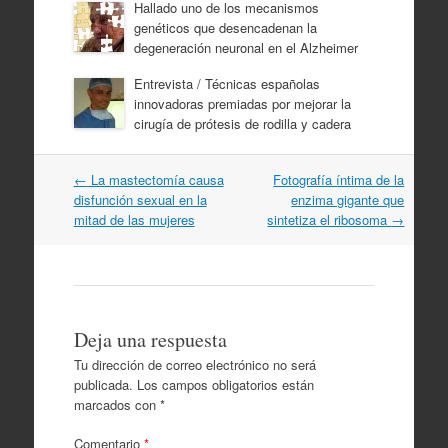
Hallado uno de los mecanismos
genéticos que desencadenan la
degeneración neuronal en el Alzheimer
Entrevista / Técnicas españolas
innovadoras premiadas por mejorar la
cirugía de prótesis de rodilla y cadera
Navegación
←
La mastectomía causa
Fotografía íntima de la
por
disfunción sexual en la
enzima gigante que
artículos
mitad de las mujeres
sintetiza el ribosoma
→
Deja una respuesta
Tu dirección de correo electrónico no será
publicada.
Los campos obligatorios están
marcados con
*
Comentario
*