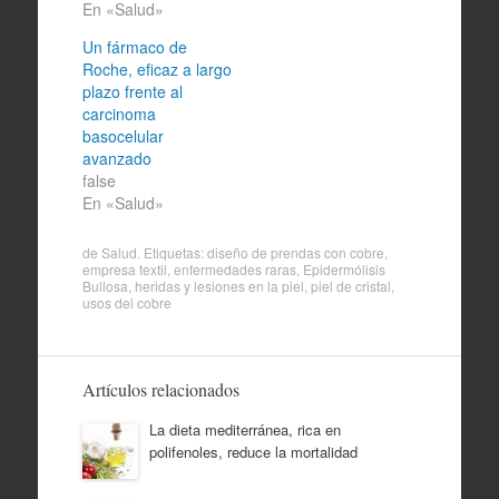
En «Salud»
Un fármaco de
Roche, eficaz a largo
plazo frente al
carcinoma
basocelular
avanzado
false
En «Salud»
de
Salud
. Etiquetas:
diseño de prendas con cobre
,
empresa textil
,
enfermedades raras
,
Epidermólisis
Bullosa
,
heridas y lesiones en la piel
,
piel de cristal
,
usos del cobre
Artículos relacionados
La dieta mediterránea, rica en
polifenoles, reduce la mortalidad