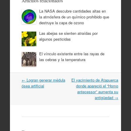
Artículos relacionados
La NASA descubre cantidades altas en
la atmósfera de un químico prohibido que
destruye la capa de ozono
Las abejas se sienten atraídas por
algunos pesticidas
El vínculo existente entre las rayas de
las cebras y la temperatura
Navegación
←
Logran generar médula
El yacimiento de Atapuerca
por
ósea artificial
donde apareció el “Homo
artículos
antecessor” aumenta su
antigüedad
→