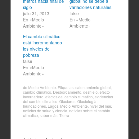
metros hacia final de
global no se debe a
siglo
variaciones naturales
julio 31, 2013
false
En «Medio
En «Medio
Ambiente»
Ambiente»
El cambio climático
está incrementando
los niveles de
pobreza
false
En «Medio
Ambiente»
de
Medio Ambiente
. Etiquetas:
calentamiento global
,
cambio climático
,
Desbordamiento
,
deshielo
,
efecto
invernadero
,
efectos del cambio climatico
,
evidencias
del cambio climatico
,
Glaciares
,
Glaciología
,
Inundaciones
,
Lagos
,
Medio Ambiente
,
nivel del mar
,
noticias de salud y ciencia
,
noticias sobre el cambio
climatico
,
saber más
,
Tierra