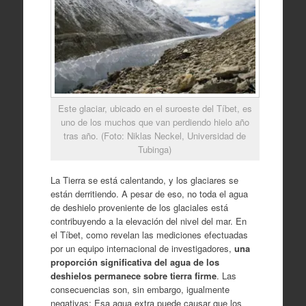
Este glaciar, ubicado en el suroeste del Tíbet, es
uno de los muchos que van perdiendo hielo año
tras año. (Foto: Niklas Neckel, Universidad de
Tubinga)
La Tierra se está calentando, y los glaciares se
están derritiendo. A pesar de eso, no toda el agua
de deshielo proveniente de los glaciales está
contribuyendo a la elevación del nivel del mar. En
el Tíbet, como revelan las mediciones efectuadas
por un equipo internacional de investigadores,
una
proporción significativa del agua de los
deshielos permanece sobre tierra firme
. Las
consecuencias son, sin embargo, igualmente
negativas: Esa agua extra puede causar que los