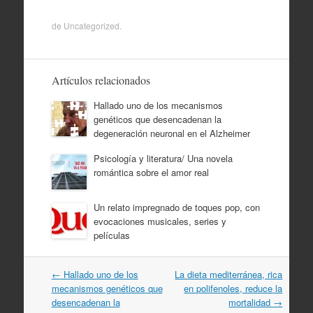
de
Uncategorized
.
Artículos relacionados
Hallado uno de los mecanismos
genéticos que desencadenan la
degeneración neuronal en el Alzheimer
Psicología y literatura/ Una novela
romántica sobre el amor real
Un relato impregnado de toques pop, con
evocaciones musicales, series y
películas
Navegación
←
Hallado uno de los
La dieta mediterránea, rica
por
mecanismos genéticos que
en polifenoles, reduce la
artículos
desencadenan la
mortalidad
→