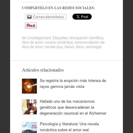
COMPÁRTELO EN LAS REDES SOCIALES:
Correo electrónico
de
Uncategorized
. Etiquetas:
divulgación científica
,
libro de amor
,
novela romántica
,
recomendación de
libro de amor
,
revista quo
,
Salud
,
Sexo
,
sexología
Artículos relacionados
Se registra la erupción más intensa de
rayos gamma jamás vista
Hallado uno de los mecanismos
genéticos que desencadenan la
degeneración neuronal en el Alzheimer
Psicología y literatura/ Una novela
romántica sobre el amor real