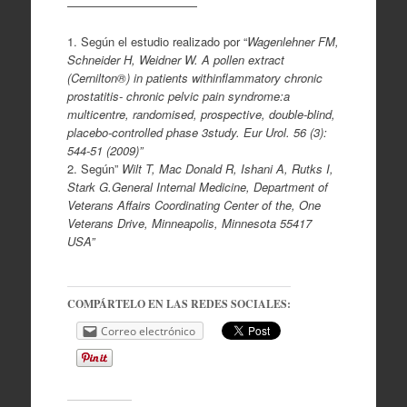
———————————
1. Según el estudio realizado por “
Wagenlehner FM,
Schneider H, Weidner W. A pollen extract
(Cernilton®) in patients withinflammatory chronic
prostatitis- chronic pelvic pain syndrome:a
multicentre, randomised, prospective, double-blind,
placebo-controlled phase 3study. Eur Urol. 56 (3):
544-51 (2009)”
2. Según”
Wilt T, Mac Donald R, Ishani A, Rutks I,
Stark G.
General Internal Medicine, Department of
Veterans Affairs Coordinating Center of the, One
Veterans Drive, Minneapolis, Minnesota 55417
USA”
COMPÁRTELO EN LAS REDES SOCIALES:
Correo electrónico