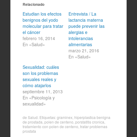
Relacionado
Estudian los efectos
Entrevista / La
benignos del yodo
lactancia materna
molecular para tratar
puede prevenir las
el cáncer
alergias e
febrero 16, 2014
intolerancias
En «Salud»
alimentarias
marzo 21, 2016
En «Salud»
Sexualidad: cuáles
son los problemas
sexuales reales y
cómo atajarlos
septiembre 11, 2013
En «Psicología y
sexualidad»
de
Salud
. Etiquetas:
graminex
,
hiperplastica benigna
de prostada
,
polen de centeno
,
porstatitis cronica
,
tratamiento con polen de centeno
,
tratar problemas
prostata