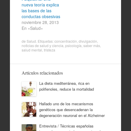
nueva teoría explica
las bases de las
conductas obsesivas
noviembre 28, 2013
En «Salud»
de
Salud
. Etiquetas:
concentración
,
divulgación
,
noticias de salud y ciencia
,
psicología
,
saber más
,
salud mental
,
tristeza
Artículos relacionados
La dieta mediterránea, rica en
polifenoles, reduce la mortalidad
Hallado uno de los mecanismos
genéticos que desencadenan la
degeneración neuronal en el Alzheimer
Entrevista / Técnicas españolas