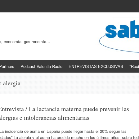
ogía, economía, gastronomía…
Partners
Podcast Valentia Radio
ENTREVISTAS EXCLUSIVAS
*Reci
s:
alergia
Entrevista / La lactancia materna puede prevenir las
alergias e intolerancias alimentarias
“La incidencia de asma en España puede llegar hasta el 20% según las
dades” La alergia y el asma ha crecido mucho en los últimos años, sobre to