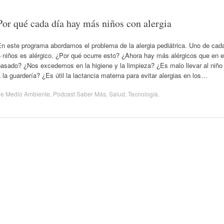
Por qué cada día hay más niños con alergia
En este programa abordamos el problema de la alergia pediátrica. Uno de cad
 niños es alérgico. ¿Por qué ocurre esto? ¿Ahora hay más alérgicos que en e
pasado? ¿Nos excedemos en la higiene y la limpieza? ¿Es malo llevar al niño
 la guardería? ¿Es útil la lactancia materna para evitar alergias en los…
de
Medio Ambiente
,
Podcast Saber Más
,
Salud
,
Tecnología
.