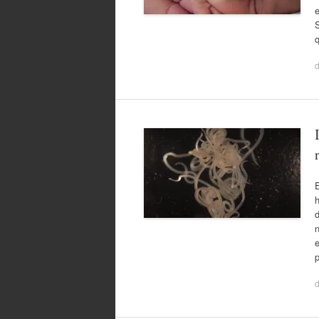
e
E
h
e