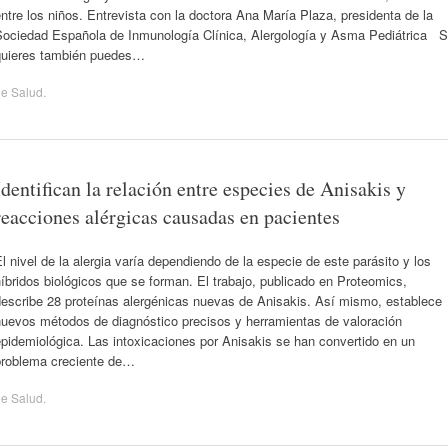
ntre los niños. Entrevista con la doctora Ana María Plaza, presidenta de la
Sociedad Española de Inmunología Clínica, Alergología y Asma Pediátrica S
quieres también puedes…
de
Salud
.
Identifican la relación entre especies de Anisakis y
reacciones alérgicas causadas en pacientes
l nivel de la alergia varía dependiendo de la especie de este parásito y los
íbridos biológicos que se forman. El trabajo, publicado en Proteomics,
describe 28 proteínas alergénicas nuevas de Anisakis. Así mismo, establece
nuevos métodos de diagnóstico precisos y herramientas de valoración
pidemiológica. Las intoxicaciones por Anisakis se han convertido en un
problema creciente de…
de
Salud
.