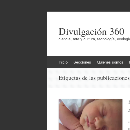
Divulgación 360
ciencia, arte y cultura, tecnología, ecol
Ir
Inicio
Secciones
Quiénes somos
al
contenido
Etiquetas de las publicacione
e