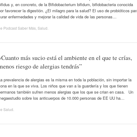
ifidus y, en concreto, de la Bifidobacterium bifidum, bifidobacteria conocida
or favorecer la digestión. ¿El milagro para la salud? El uso de probióticos par
curar enfermedades y mejorar la calidad de vida de las personas…
de
Podcast Saber Más
,
Salud
.
«Cuanto más sucio está el ambiente en el que te crías,
menos riesgo de alergias tendrás”
a prevalencia de alergias es la misma en toda la población, sin importar la
ona en la que se viva. Los niños que van a la guardería y los que tienen
hermanos también sufren menos alergias que los que se crian en casa. Un
megaestudio sobre los anticuerpos de 10.000 personas de EE UU ha…
de
Salud
.