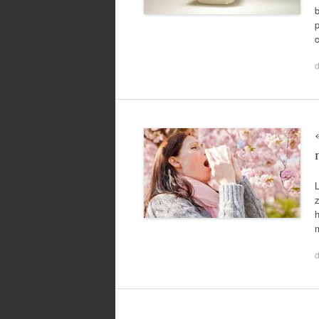
b
p
L
z