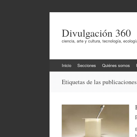
Divulgación 360
ciencia, arte y cultura, tecnología, ecol
Ir
Inicio
Secciones
Quiénes somos
al
contenido
Etiquetas de las publicacione
h