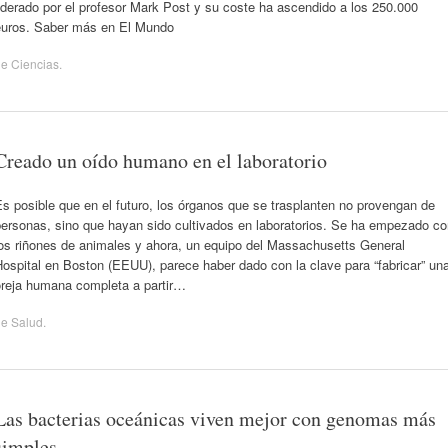
iderado por el profesor Mark Post y su coste ha ascendido a los 250.000
euros. Saber más en El Mundo
de
Ciencias
.
Creado un oído humano en el laboratorio
s posible que en el futuro, los órganos que se trasplanten no provengan de
personas, sino que hayan sido cultivados en laboratorios. Se ha empezado co
los riñones de animales y ahora, un equipo del Massachusetts General
ospital en Boston (EEUU), parece haber dado con la clave para “fabricar” un
oreja humana completa a partir…
de
Salud
.
Las bacterias oceánicas viven mejor con genomas más
simples