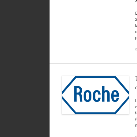
E
2
l
e
p