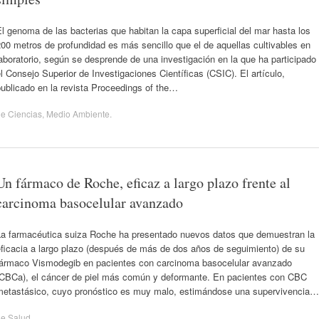
l genoma de las bacterias que habitan la capa superficial del mar hasta los
00 metros de profundidad es más sencillo que el de aquellas cultivables en
aboratorio, según se desprende de una investigación en la que ha participado
l Consejo Superior de Investigaciones Científicas (CSIC). El artículo,
ublicado en la revista Proceedings of the…
de
Ciencias
,
Medio Ambiente
.
Un fármaco de Roche, eficaz a largo plazo frente al
carcinoma basocelular avanzado
La farmacéutica suiza Roche ha presentado nuevos datos que demuestran la
eficacia a largo plazo (después de más de dos años de seguimiento) de su
fármaco Vismodegib en pacientes con carcinoma basocelular avanzado
(CBCa), el cáncer de piel más común y deformante. En pacientes con CBC
metastásico, cuyo pronóstico es muy malo, estimándose una supervivencia…
de
Salud
.