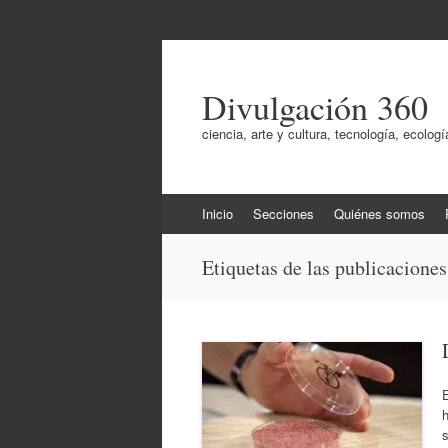
Divulgación 360
ciencia, arte y cultura, tecnología, ecol
Ir
Inicio
Secciones
Quiénes somos
al
contenido
Etiquetas de las publicacione
E
h
s