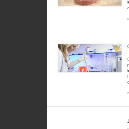
l
E
H