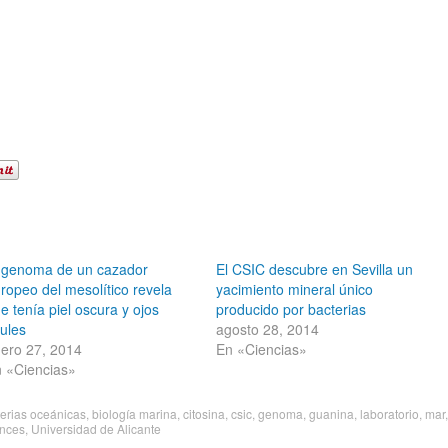
 genoma de un cazador
El CSIC descubre en Sevilla un
ropeo del mesolítico revela
yacimiento mineral único
e tenía piel oscura y ojos
producido por bacterias
ules
agosto 28, 2014
ero 27, 2014
En «Ciencias»
 «Ciencias»
erias oceánicas
,
biología marina
,
citosina
,
csic
,
genoma
,
guanina
,
laboratorio
,
mar
,
ences
,
Universidad de Alicante