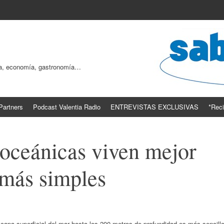
ogía, economía, gastronomía…
Partners
Podcast Valentia Radio
ENTREVISTAS EXCLUSIVAS
*Reci
 oceánicas viven mejor
más simples
 capa superficial del mar hasta los 200 metros de profundidad es más sencill