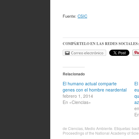
Fuente:
CSIC
COMPÁRTELO EN LAS REDES SOCIALES:
Correo electrónico
Relacionado
El humano actual comparte
El
genes con el hombre neardental
eu
febrero 1, 2014
qu
En «Ciencias»
az
en
En
de
Ciencias
,
Medio Ambiente
. Etiquetas:
bact
Proceedings of the National Academy of Sci