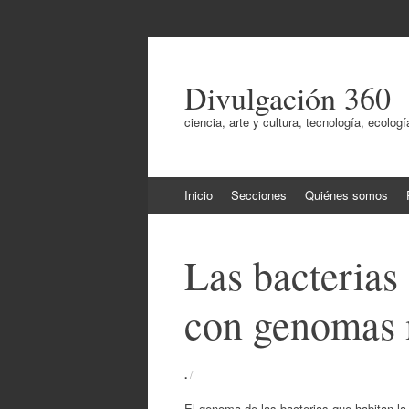
Divulgación 360
ciencia, arte y cultura, tecnología, ecol
Ir
Inicio
Secciones
Quiénes somos
al
contenido
Las bacterias
con genomas 
.
/
El genoma de las bacterias que habitan la