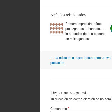
Artículos relacionados
Primera impresión: cómo
prejuzgamos la honradez o
la autoridad de una persona
en milisegundos
Navegación
←
La adicción al sexo afecta entre un 6%
por
población
artículos
Deja una respuesta
Tu dirección de correo electrónico no será
Comentario
*