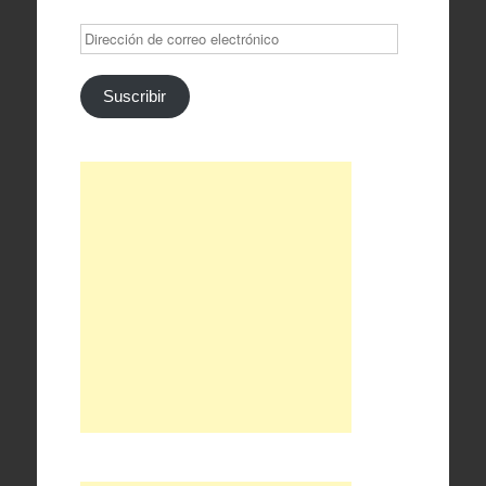
Dirección
de
correo
electrónico
Suscribir