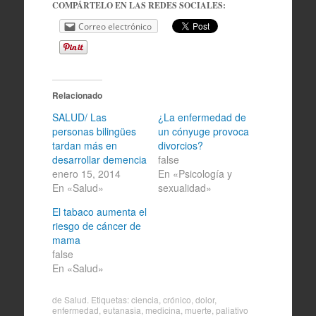
COMPÁRTELO EN LAS REDES SOCIALES:
Correo electrónico
Relacionado
SALUD/ Las
¿La enfermedad de
personas bilingües
un cónyuge provoca
tardan más en
divorcios?
desarrollar demencia
false
enero 15, 2014
En «Psicología y
En «Salud»
sexualidad»
El tabaco aumenta el
riesgo de cáncer de
mama
false
En «Salud»
de
Salud
. Etiquetas:
ciencia
,
crónico
,
dolor
,
enfermedad
,
eutanasia
,
medicina
,
muerte
,
paliativo