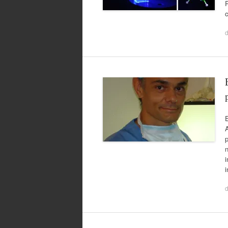
R
c
A
p
i
i