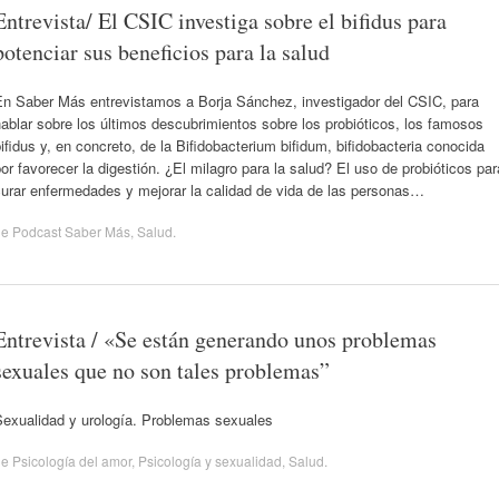
Entrevista/ El CSIC investiga sobre el bifidus para
potenciar sus beneficios para la salud
En Saber Más entrevistamos a Borja Sánchez, investigador del CSIC, para
ablar sobre los últimos descubrimientos sobre los probióticos, los famosos
ifidus y, en concreto, de la Bifidobacterium bifidum, bifidobacteria conocida
or favorecer la digestión. ¿El milagro para la salud? El uso de probióticos par
curar enfermedades y mejorar la calidad de vida de las personas…
de
Podcast Saber Más
,
Salud
.
Entrevista / «Se están generando unos problemas
sexuales que no son tales problemas”
Sexualidad y urología. Problemas sexuales
de
Psicología del amor
,
Psicología y sexualidad
,
Salud
.