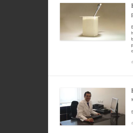
h
b
p