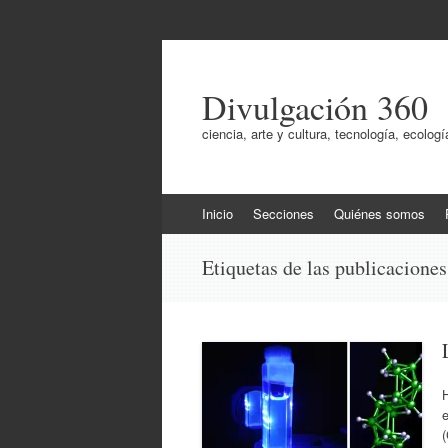
Divulgación 360
ciencia, arte y cultura, tecnología, ecol
Ir
Inicio
Secciones
Quiénes somos
al
contenido
Etiquetas de las publicacione
H
e