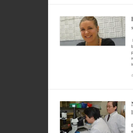
b
p
r
E