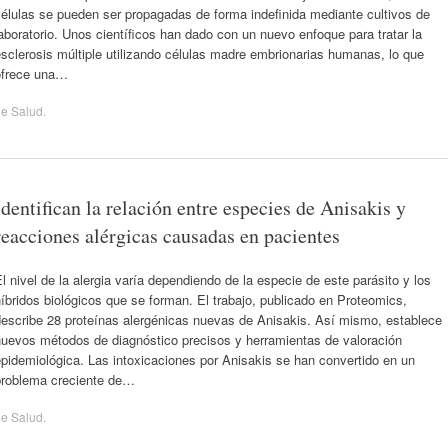
élulas se pueden ser propagadas de forma indefinida mediante cultivos de
aboratorio. Unos científicos han dado con un nuevo enfoque para tratar la
sclerosis múltiple utilizando células madre embrionarias humanas, lo que
ofrece una…
de
Salud
.
Identifican la relación entre especies de Anisakis y
reacciones alérgicas causadas en pacientes
l nivel de la alergia varía dependiendo de la especie de este parásito y los
íbridos biológicos que se forman. El trabajo, publicado en Proteomics,
describe 28 proteínas alergénicas nuevas de Anisakis. Así mismo, establece
nuevos métodos de diagnóstico precisos y herramientas de valoración
pidemiológica. Las intoxicaciones por Anisakis se han convertido en un
problema creciente de…
de
Salud
.