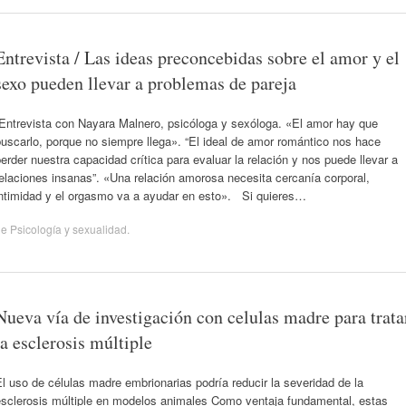
Entrevista / Las ideas preconcebidas sobre el amor y el
sexo pueden llevar a problemas de pareja
Entrevista con Nayara Malnero, psicóloga y sexóloga. «El amor hay que
uscarlo, porque no siempre llega». “El ideal de amor romántico nos hace
erder nuestra capacidad crítica para evaluar la relación y nos puede llevar a
elaciones insanas”. «Una relación amorosa necesita cercanía corporal,
intimidad y el orgasmo va a ayudar en esto». Si quieres…
de
Psicología y sexualidad
.
Nueva vía de investigación con celulas madre para trata
la esclerosis múltiple
l uso de células madre embrionarias podría reducir la severidad de la
esclerosis múltiple en modelos animales Como ventaja fundamental, estas