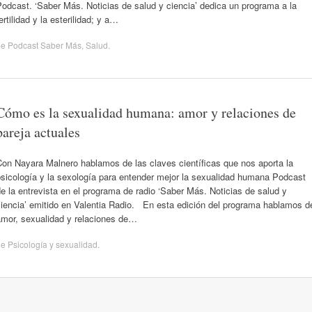
odcast. ‘Saber Más. Noticias de salud y ciencia’ dedica un programa a la
ertilidad y la esterilidad; y a…
de
Podcast Saber Más
,
Salud
.
Cómo es la sexualidad humana: amor y relaciones de
pareja actuales
Con Nayara Malnero hablamos de las claves científicas que nos aporta la
psicología y la sexología para entender mejor la sexualidad humana Podcast
e la entrevista en el programa de radio ‘Saber Más. Noticias de salud y
ciencia’ emitido en Valentia Radio. En esta edición del programa hablamos d
amor, sexualidad y relaciones de…
de
Psicología y sexualidad
.