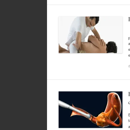
p
a
e
e
E
f
a