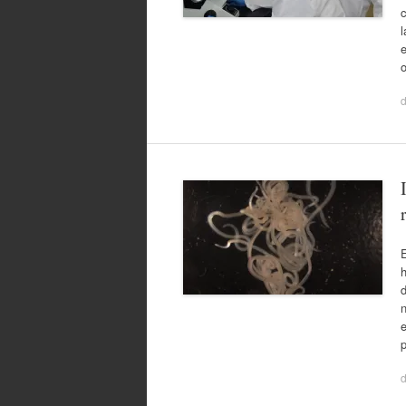
c
l
e
E
h
e