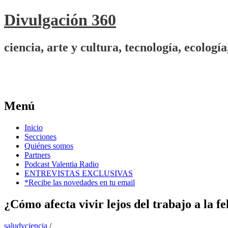
Divulgación 360
ciencia, arte y cultura, tecnología, ecolo
Menú
Ir
Inicio
al
Secciones
contenido
Quiénes somos
Partners
Podcast Valentia Radio
ENTREVISTAS EXCLUSIVAS
*Recibe las novedades en tu email
¿Cómo afecta vivir lejos del trabajo a la fe
saludyciencia
/