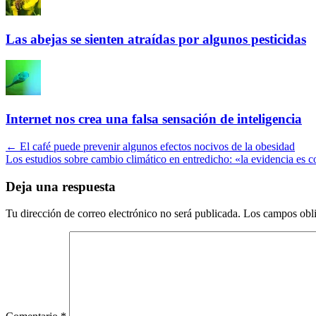
Las abejas se sienten atraídas por algunos pesticidas
Internet nos crea una falsa sensación de inteligencia
Navegación
←
El café puede prevenir algunos efectos nocivos de la obesidad
Los estudios sobre cambio climático en entredicho: «la evidencia es 
por
artículos
Deja una respuesta
Tu dirección de correo electrónico no será publicada.
Los campos obli