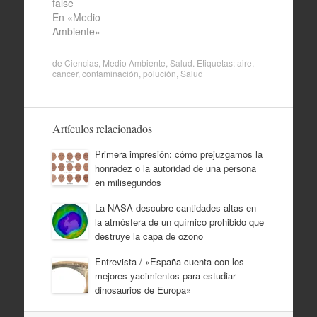
false
En «Medio
Ambiente»
de
Ciencias
,
Medio Ambiente
,
Salud
. Etiquetas:
aire
,
cancer
,
contaminación
,
polución
,
Salud
Artículos relacionados
Primera impresión: cómo prejuzgamos la
honradez o la autoridad de una persona
en milisegundos
La NASA descubre cantidades altas en
la atmósfera de un químico prohibido que
destruye la capa de ozono
Entrevista / «España cuenta con los
mejores yacimientos para estudiar
dinosaurios de Europa»