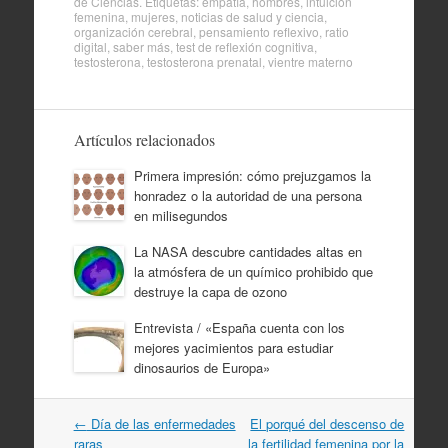
de
Ciencias
. Etiquetas:
empatía
,
hombres
,
intuición
femenina
,
mujeres
,
noticias de salud y ciencia
,
organización cerebral
,
pensamiento reflexivo
,
ratio
digital
,
saber más
,
test de reflexión cognitiva
,
testosterona
,
testosterona prenatal
,
vientre materno
Artículos relacionados
Primera impresión: cómo prejuzgamos la
honradez o la autoridad de una persona
en milisegundos
La NASA descubre cantidades altas en
la atmósfera de un químico prohibido que
destruye la capa de ozono
Entrevista / «España cuenta con los
mejores yacimientos para estudiar
dinosaurios de Europa»
Navegación
←
Día de las enfermedades
El porqué del descenso de
por
raras
la fertilidad femenina por la