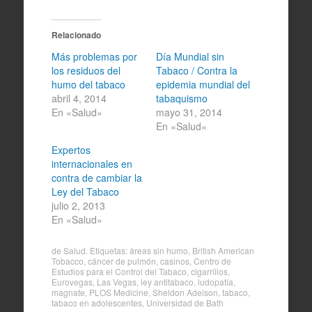
Relacionado
Más problemas por
Día Mundial sin
los residuos del
Tabaco / Contra la
humo del tabaco
epidemia mundial del
abril 4, 2014
tabaquismo
En «Salud»
mayo 31, 2014
En «Salud»
Expertos
internacionales en
contra de cambiar la
Ley del Tabaco
julio 2, 2013
En «Salud»
de
Salud
. Etiquetas:
áreas sin humo
,
British American
Tobacco
,
cáncer de pulmón
,
casinos
,
Centro de
Estudios para el Control del Tabaco
,
cigarrillos
,
Eurovegas
,
Las Vegas
,
ley antitabaco
,
ludopatía
,
magnate
,
PLOS Medicine
,
Sheldon Adelson
,
tabaco
,
tabaco en adolescentes
,
Universidad de Bath