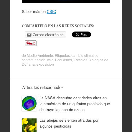
Saber más en
CSIC
COMPÁRTELO EN LAS REDES SOCIALES:
Correo electrónico
de
Medio Ambiente
. Etiquetas:
cambio climático
,
contaminación
,
csic
,
EcoGenes
,
Estación Biológica de
Doñana
,
exposición
Artículos relacionados
La NASA descubre cantidades altas en
la atmósfera de un químico prohibido que
destruye la capa de ozono
Las abejas se sienten atraídas por
algunos pesticidas