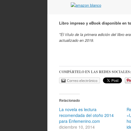
Libro impreso y eBook disponible en 
*El título de la primera edición del libro
actualizado en 2019.
COMPÁRTELO EN LAS REDES SOCIALES:
Correo electrónico
Relacionado
La novela es lectura
Re
recomendada del otoño 2014
«U
para Enfemenino.com
ho
diciembre 10, 2014
id