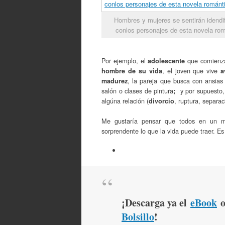
Hombres y mujeres se sentirán idendi
conlos personajes de esta novela ro
Por ejemplo, el
que comienza 
adolescente
, el joven que vive
hombre de su vida
a
, la pareja que busca con ansia
madurez
salón o clases de pintura
y por supuesto, 
;
algúna relación (
, ruptura, separac
divorcio
Me gustaría pensar que todos en un 
sorprendente lo que la vida puede traer. Es
¡Descarga ya el
eBook
o
Bolsillo
!