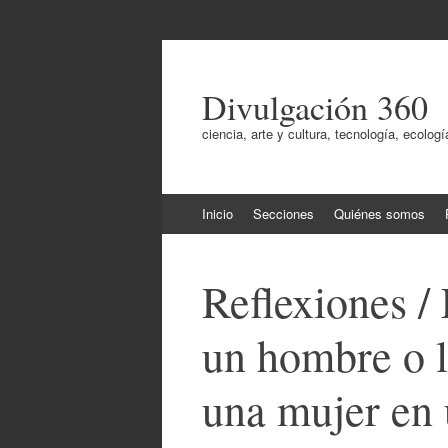
Divulgación 360
ciencia, arte y cultura, tecnología, ecol
Ir
Inicio
Secciones
Quiénes somos
al
contenido
Reflexiones /
un hombre o l
una mujer en 