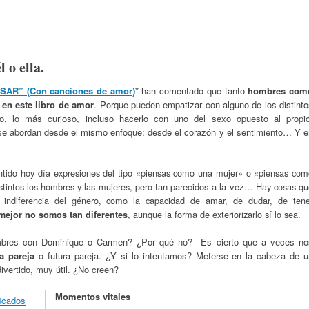
l o ella.
AR” (Con canciones de amor)
*
han comentado que tanto
hombres com
 en este libro de amor
. Porque pueden empatizar con alguno de los distint
 o, lo más curioso, incluso hacerlo con uno del sexo opuesto al propio
e abordan desde el mismo enfoque: desde el corazón y el sentimiento… Y e
ntido hoy día expresiones del tipo «piensas como una mujer» o «piensas com
intos los hombres y las mujeres, pero
tan parecidos a la vez
… H
ay cosas qu
 indiferencia del género, como la capacidad de amar, de dudar, de tene
, aunque la forma de exteriorizarlo sí lo sea.
 mejor no somos tan diferentes
ombres con Dominique o Carmen? ¿Por qué no? Es cierto que a veces no
a pareja
o futura pareja. ¿Y si lo intentamos? Meterse en la cabeza de u
ivertido, muy útil. ¿No creen?
Momentos vitales