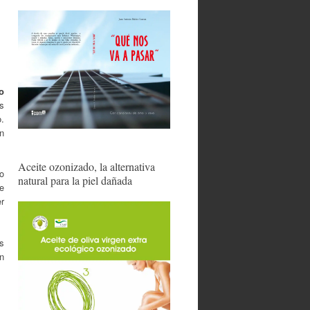
o
os
.
n
Aceite ozonizado, la alternativa
o
natural para la piel dañada
e
r
s
n