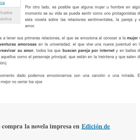
Por otro lado, es posible que alguna mujer u hombre en algú
ficados
momento se su vida se pueda sentir como uno protagonistas d
mántica
esta novela sobre las relaciones sentimentales, la pareja y e
amor.
a tener sus primeras relaciones, el que se emociona al conocer a la
mujer 
en la universidad, el que vive una nueva juventud en l
venturas amorosas
s
, todos los que
y en bailes 
reavivar su amor
buscan pareja por internet
aquellos como el personaje principal, que están en la treintena y que salen 
ión).
momento dado podemos emocionarnos con una canción o una mirada. E
 mejor no cerrar los ojos
 compra
la novela impresa en
Edición de