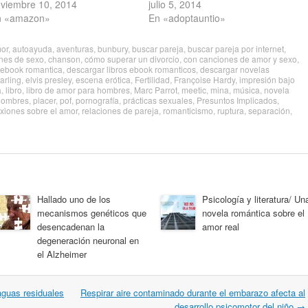
viembre 10, 2014
julio 5, 2014
n «amazon»
En «adoptauntio»
or
,
autoayuda
,
aventuras
,
bunbury
,
buscar pareja
,
buscar pareja por internet
,
nes de sexo
,
chanson
,
cómo superar un divorcio
,
con canciones de amor y sexo
,
 ebook romantica
,
descargar libros ebook romanticos
,
descargar novelas
arling
,
elvis presley
,
escena erótica
,
Fertilidad
,
Françoise Hardy
,
impresión bajo
a
,
libro
,
libro de amor para hombres
,
Marc Parrot
,
meetic
,
mina
,
música
,
novela
hombres
,
placer
,
pof
,
pornografía
,
prácticas sexuales
,
Presuntos Implicados
,
exiones sobre el amor
,
relaciones de pareja
,
romanticismo
,
ruptura
,
separación
,
Hallado uno de los
Psicología y literatura/ Un
mecanismos genéticos que
novela romántica sobre el
desencadenan la
amor real
degeneración neuronal en
el Alzheimer
aguas residuales
Respirar aire contaminado durante el embarazo afecta al
desarrollo psicomotor del niño
→