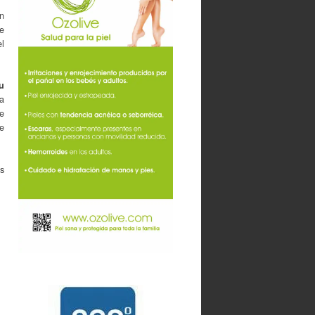
n
e
l
u
a
de
de
s