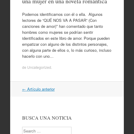
una mujer en una novela romántica
Podemos identificarnos con él o ella. Algunos
lectores de “QUÉ NOS VA A PASAR” (Con
canciones de amor)* han comentado que tanto
hombres como mujeres se podrían sentir
identificados en este libro de amor. Porque pueden
empatizar con alguno de los distintos personajes,
con alguna parte de ellos o, lo más curioso, incluso
hacerlo con uno…
de
Uncategorized
.
Navegación
←
Artículo anterior
por
artículos
BUSCA UNA NOTICIA
Search