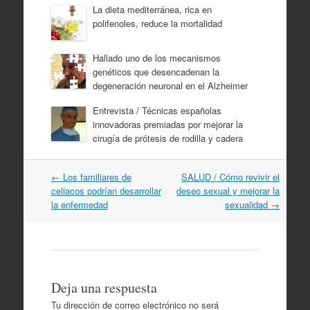
La dieta mediterránea, rica en
polifenoles, reduce la mortalidad
Hallado uno de los mecanismos
genéticos que desencadenan la
degeneración neuronal en el Alzheimer
Entrevista / Técnicas españolas
innovadoras premiadas por mejorar la
cirugía de prótesis de rodilla y cadera
Navegación
←
Los familiares de
SALUD / Cómo revivir el
por
celiacos podrían desarrollar
deseo sexual y mejorar la
artículos
la enfermedad
sexualidad
→
Deja una respuesta
Tu dirección de correo electrónico no será