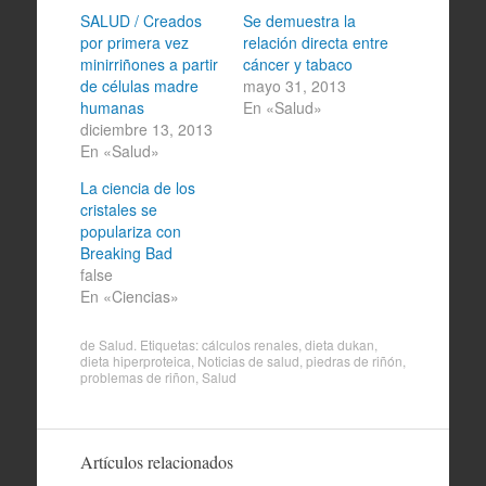
SALUD / Creados
Se demuestra la
por primera vez
relación directa entre
minirriñones a partir
cáncer y tabaco
de células madre
mayo 31, 2013
humanas
En «Salud»
diciembre 13, 2013
En «Salud»
La ciencia de los
cristales se
populariza con
Breaking Bad
false
En «Ciencias»
de
Salud
. Etiquetas:
cálculos renales
,
dieta dukan
,
dieta hiperproteica
,
Noticias de salud
,
piedras de riñón
,
problemas de riñon
,
Salud
Artículos relacionados