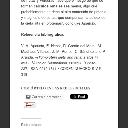
de frutas y verduras hace que el riesgo de que se
formen
cálculos renales
sea menor, algo que
probablemente se deba al alto contenido de potasio
y magnesio de estas, que compensan la acidez de
la dieta alta en proteínas”, concluye Aparicio.
Referencia bibliográfica:
V. A. Aparicio, E. Nebot, R. García-del Moral, M.
Machado-Vílchez, J. M. Porres, C. Sánchez and P.
Aranda. «
High-protein diets and renal status in
rats».
Nutrición Hospitalaria
. 2013;28 (1):232-
237. ISSN 0212-1611 • CODEN NUHOEQ S.V.R.
318
COMPÁRTELO EN LAS REDES SOCIALES:
Correo electrónico
Relacionado