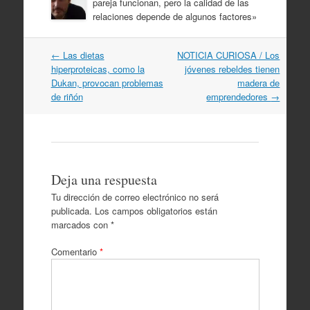
pareja funcionan, pero la calidad de las
relaciones depende de algunos factores»
Navegación
←
Las dietas
NOTICIA CURIOSA / Los
por
hiperproteicas, como la
jóvenes rebeldes tienen
artículos
Dukan, provocan problemas
madera de
de riñón
emprendedores
→
Deja una respuesta
Tu dirección de correo electrónico no será
publicada.
Los campos obligatorios están
marcados con
*
Comentario
*