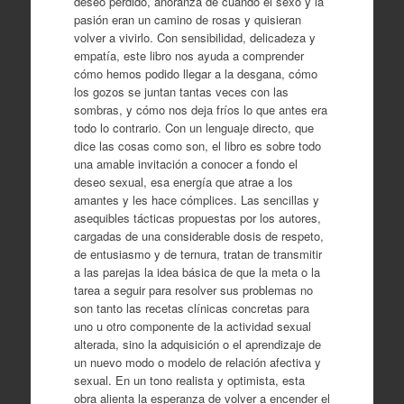
deseo perdido, añoranza de cuando el sexo y la
pasión eran un camino de rosas y quisieran
volver a vivirlo. Con sensibilidad, delicadeza y
empatía, este libro nos ayuda a comprender
cómo hemos podido llegar a la desgana, cómo
los gozos se juntan tantas veces con las
sombras, y cómo nos deja fríos lo que antes era
todo lo contrario. Con un lenguaje directo, que
dice las cosas como son, el libro es sobre todo
una amable invitación a conocer a fondo el
deseo sexual, esa energía que atrae a los
amantes y les hace cómplices. Las sencillas y
asequibles tácticas propuestas por los autores,
cargadas de una considerable dosis de respeto,
de entusiasmo y de ternura, tratan de transmitir
a las parejas la idea básica de que la meta o la
tarea a seguir para resolver sus problemas no
son tanto las recetas clínicas concretas para
uno u otro componente de la actividad sexual
alterada, sino la adquisición o el aprendizaje de
un nuevo modo o modelo de relación afectiva y
sexual. En un tono realista y optimista, esta
obra alienta la esperanza de volver a encender el