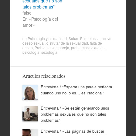
sexuales que no son
tales problemas”
false
En «Psicología del
amor»
de
Psicología y sexualidad
,
Salud
. Etiquetas:
atractivo
,
deseo sexual
,
disfrutar de la sexualidad
,
falta de
deseo
,
Problemas de pareja
,
problemas sexuales
,
psicología
,
sexología
Artículos relacionados
Entrevista / “Esperar una pareja perfecta
cuando uno no lo es… es irracional”
Entrevista / «Se están generando unos
problemas sexuales que no son tales
problemas”
Entrevista / «Las páginas de buscar