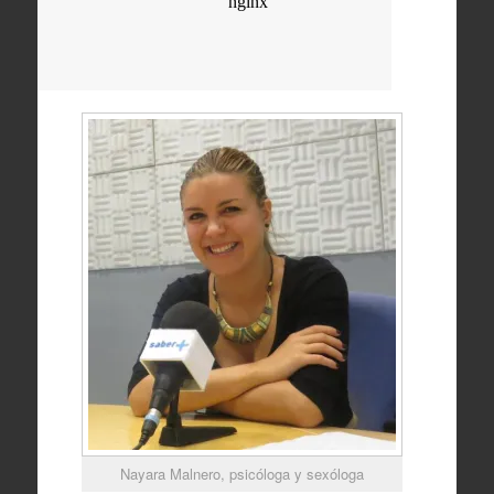
Nayara Malnero, psicóloga y sexóloga