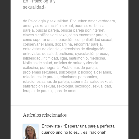
En «Psicología y
sexualidad»
de
Psicología y sexualidad
. Etiquetas:
Amor verdadero
,
amor y sexo
,
atracción sexual
,
buen sexo
,
busca
pareja
,
buscar pareja
,
buscar pareja por internet
,
claves científicas del sexo
,
cómo encontrar pareja
,
como superar una separación
,
compatibilidad sexual
,
conservar el amor
,
dopamina
,
encontrar pareja
,
entrevistas de ciencia
,
entrevistas de divulgación
,
entrevistas de salud
,
erotismo
,
eyaculación precoz
,
infidelidad
,
intimidad
,
ligar
,
matrimonio
,
medicina
,
Noticias de salud
,
noticias de salud y ciencia
,
oxitocina
,
pornografía
,
Problemas de pareja
,
problemas sexuales
,
psicología
,
psicología del amor
,
relaciones de pareja
,
relaciones personales
,
relaciones sanas de pareja
,
saber más
,
salud sexual
,
satisfacción sexual
,
sexología
,
sexólogo
,
sexualidad
,
terapia de pareja
,
tipos de amor
Artículos relacionados
Entrevista / “Esperar una pareja perfecta
cuando uno no lo es… es irracional”