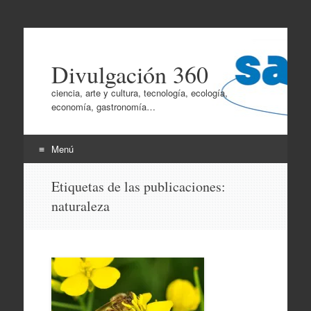
Divulgación 360
ciencia, arte y cultura, tecnología, ecología,
economía, gastronomía…
Menú
Ir
Etiquetas de las publicaciones:
al
naturaleza
contenido