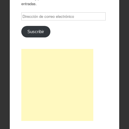
entradas.
Dirección
de
correo
electrónico
Suscribir