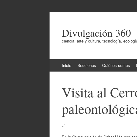
Divulgación 360
ciencia, arte y cultura, tecnología, ecol
Ir
Inicio
Secciones
Quiénes somos
al
contenido
Visita al Cerr
paleontológic
.
/
En la última edición de Saber Más nos ac