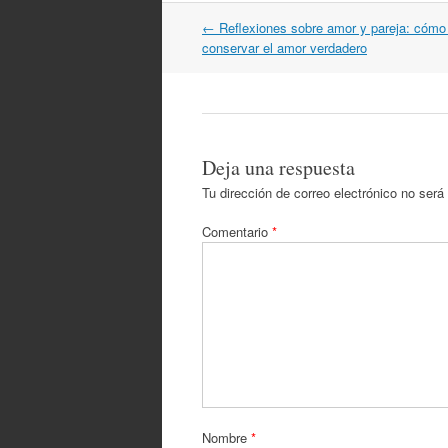
Navegación
←
Reflexiones sobre amor y pareja: cómo a
por
conservar el amor verdadero
artículos
Deja una respuesta
Tu dirección de correo electrónico no será
Comentario
*
Nombre
*