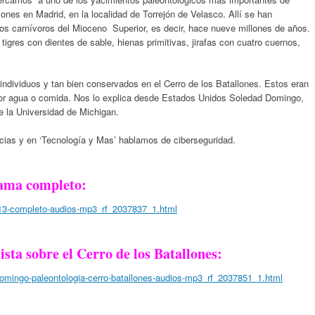
ones en Madrid, en la localidad de Torrejón de Velasco. Allí se han
s carnívoros del Mioceno Superior, es decir, hace nueve millones de años.
tigres con dientes de sable, hienas primitivas, jirafas con cuatro cuernos,
individuos y tan bien conservados en el Cerro de los Batallones. Estos eran
or agua o comida. Nos lo explica desde Estados Unidos Soledad Domingo,
e la Universidad de Michigan.
ias y en ‘Tecnología y Mas’ hablamos de ciberseguridad.
rama completo:
13-completo-audios-mp3_rf_2037837_1.html
ista sobre el Cerro de los Batallones:
domingo-paleontologia-cerro-batallones-audios-mp3_rf_2037851_1.html