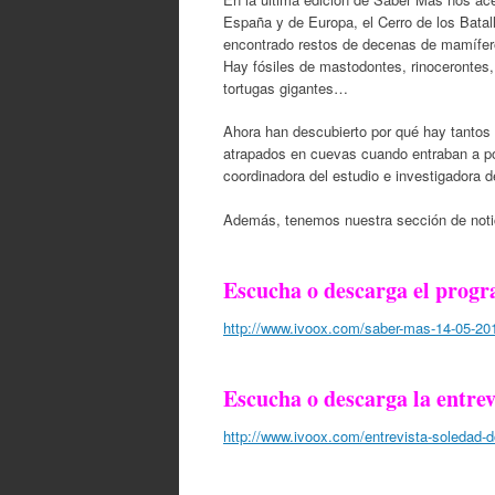
España y de Europa, el Cerro de los Batall
encontrado restos de decenas de mamífero
Hay fósiles de mastodontes, rinocerontes, 
tortugas gigantes…
Ahora han descubierto por qué hay tantos 
atrapados en cuevas cuando entraban a p
coordinadora del estudio e investigadora d
Además, tenemos nuestra sección de notic
Escucha o descarga el prog
http://www.ivoox.com/saber-mas-14-05-20
Escucha o descarga la entrev
http://www.ivoox.com/entrevista-soledad-