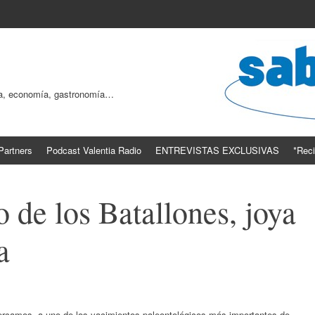
ogía, economía, gastronomía…
Partners
Podcast Valentia Radio
ENTREVISTAS EXCLUSIVAS
*Reci
o de los Batallones, joya
a
ercamos a uno de los yacimientos paleontológicos más importantes de