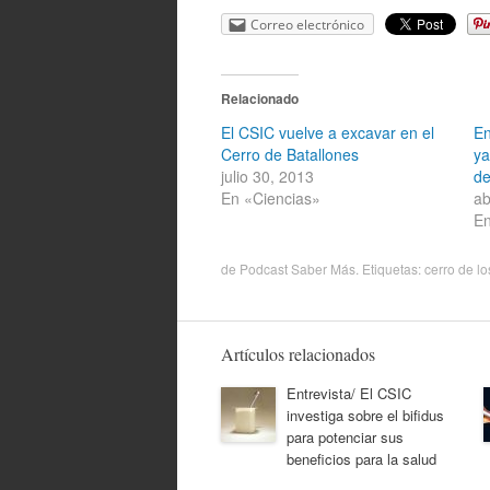
Correo electrónico
Relacionado
El CSIC vuelve a excavar en el
En
Cerro de Batallones
ya
julio 30, 2013
de
En «Ciencias»
ab
En
de
Podcast Saber Más
. Etiquetas:
cerro de lo
Artículos relacionados
Entrevista/ El CSIC
investiga sobre el bifidus
para potenciar sus
beneficios para la salud