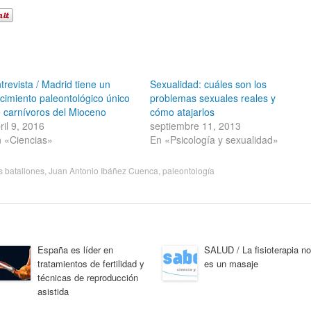
trevista / Madrid tiene un
Sexualidad: cuáles son los
cimiento paleontológico único
problemas sexuales reales y
 carnívoros del Mioceno
cómo atajarlos
ril 9, 2016
septiembre 11, 2013
 «Ciencias»
En «Psicología y sexualidad»
s batallones
,
Juan Antonio Ibáñez Cuenca
,
paleontología
España es líder en
SALUD / La fisioterapia no
tratamientos de fertilidad y
es un masaje
técnicas de reproducción
asistida