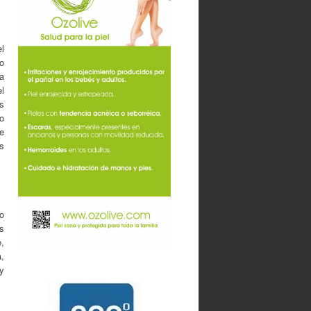
l
o
a
l
s
 o
e
os
do
s
,
a,
y