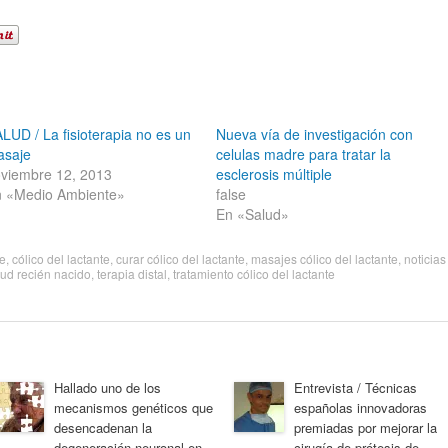
LUD / La fisioterapia no es un
Nueva vía de investigación con
asaje
celulas madre para tratar la
viembre 12, 2013
esclerosis múltiple
 «Medio Ambiente»
false
En «Salud»
te
,
cólico del lactante
,
curar cólico del lactante
,
masajes cólico del lactante
,
noticias
lud recién nacido
,
terapia distal
,
tratamiento cólico del lactante
Hallado uno de los
Entrevista / Técnicas
mecanismos genéticos que
españolas innovadoras
desencadenan la
premiadas por mejorar la
degeneración neuronal en
cirugía de prótesis de