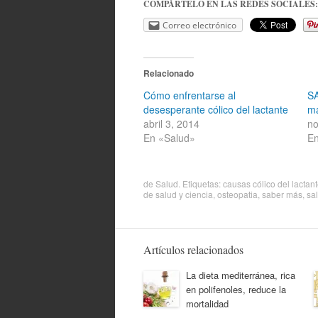
COMPÁRTELO EN LAS REDES SOCIALES:
Correo electrónico
Relacionado
Cómo enfrentarse al
SA
desesperante cólico del lactante
m
abril 3, 2014
no
En «Salud»
En
de
Salud
. Etiquetas:
causas cólico del lactan
de salud y ciencia
,
osteopatia
,
saber más
,
sa
Artículos relacionados
La dieta mediterránea, rica
en polifenoles, reduce la
mortalidad