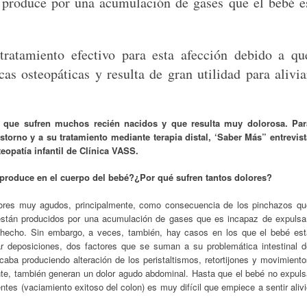
e produce por una acumulación de gases que el bebé e
 tratamiento efectivo para esta afección debido a qu
as osteopáticas y resulta de gran utilidad para alivia
ón que sufren muchos recién nacidos y que resulta muy dolorosa. Par
storno y a su tratamiento mediante terapia distal, ‘Saber Más” entrevist
eopatía infantil de Clínica VASS.
 produce en el cuerpo del bebé?¿Por qué sufren tantos dolores?
olores muy agudos, principalmente, como consecuencia de los pinchazos qu
stán producidos por una acumulación de gases que es incapaz de expulsar
hecho. Sin embargo, a veces, también, hay casos en los que el bebé est
izar deposiciones, dos factores que se suman a su problemática intestinal d
aba produciendo alteración de los peristaltismos, retortijones y movimiento
te, también generan un dolor agudo abdominal. Hasta que el bebé no expuls
tes (vaciamiento exitoso del colon) es muy difícil que empiece a sentir aliv