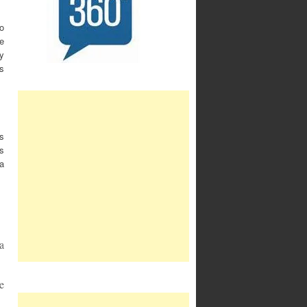
o
de
y
s
s
os
a
a
e