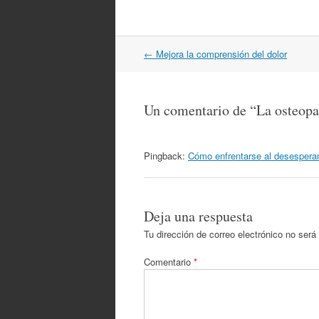
Navegación
←
Mejora la comprensión del dolor
por
artículos
Un comentario de “
La osteopa
Pingback:
Cómo enfrentarse al desesperant
Deja una respuesta
Tu dirección de correo electrónico no será
Comentario
*