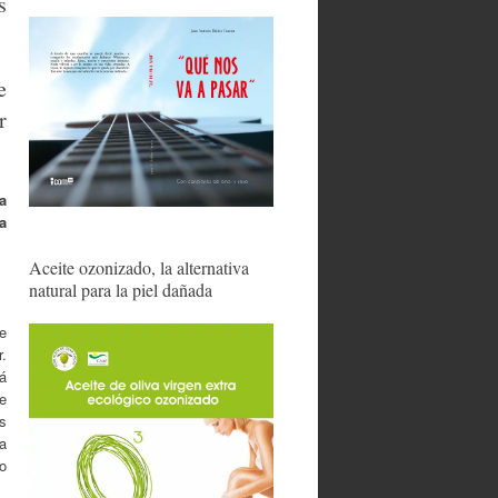
s
e
r
a
a
Aceite ozonizado, la alternativa
natural para la piel dañada
e
.
á
e
s
a
io