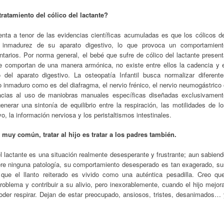
tratamiento del cólico del lactante?
ta a tenor de las evidencias científicas acumuladas es que los cólicos de
a inmadurez de su aparato digestivo, lo que provoca un comportamient
tarios. Por norma general, el bebé que sufre de cólico del lactante present
e comportan de una manera armónica, no existe entre ellos la cadencia y e
 del aparato digestivo. La osteopatía Infantil busca normalizar diferente
o inmaduro como es del diafragma, el nervio frénico, el nervio neumogástrico
 gracias al uso de maniobras manuales específicas diseñadas exclusivament
enerar una sintonía de equilibrio entre la respiración, las motilidades de l
 la información nerviosa y los peristaltismos intestinales.
muy común, tratar al hijo es tratar a los padres también.
el lactante es una situación realmente desesperante y frustrante; aun sabien
ere ninguna patología, su comportamiento desesperado es tan exagerado, su
ue el llanto reiterado es vivido como una auténtica pesadilla. Creo que
 problema y contribuir a su alivio, pero inexorablemente, cuando el hijo mejor
der respirar. Dejan de estar preocupado, ansiosos, tristes, desanimados… 