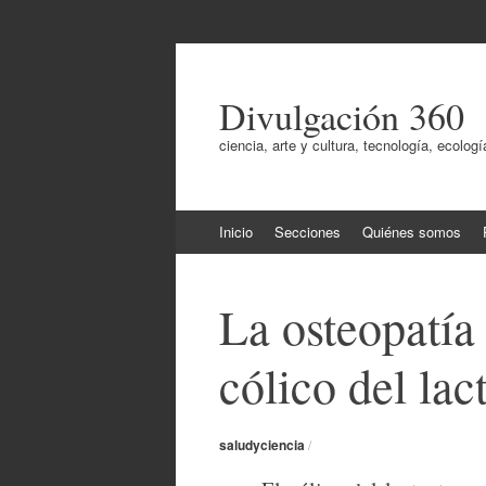
Divulgación 360
ciencia, arte y cultura, tecnología, ecol
Ir
Inicio
Secciones
Quiénes somos
al
contenido
La osteopatía
cólico del lac
saludyciencia
/