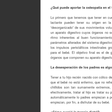
¿Qué puede aportar la osteopatía en el 
Lo primero que tenemos que tener en cuen
lactante pueden tener su origen en l
“desorganizado” de sus movimientos volun
un aparato digestivo cuyos órganos no s
ritmo inherentes al buen funcionamiento
parámetros alterados del sistema digestiv
los impulsos peristálticos intestinales
para el bebé. El objetivo final es el de g
órganos que componen su aparato digestivo,
La desesperación de los padres es algo 
Tener a tu hijo recién nacido con cólico d
que el bebé no está enfermo, que no refi
chillidos son tan sumamente extremos, q
efectivamente, tratar al hijo es tratar su
automáticamente lo padres empiezan a po
empiezan, por fin, a disfrutar de su bebé.
¿Cómo surgió la terapia distal?