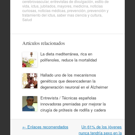
cerebrovascular
,
entrevistas de divulgación
,
estilo de
vida
,
ictus
,
jubilados
,
mayores
,
medicina
,
noticias
curiosas
,
noticias médicas
,
prevención
,
prevención y
tratamiento del ictus
,
saber mas ciencia y cultura
,
Salud
Artículos relacionados
La dieta mediterránea, rica en
polifenoles, reduce la mortalidad
Hallado uno de los mecanismos
genéticos que desencadenan la
degeneración neuronal en el Alzheimer
Entrevista / Técnicas españolas
innovadoras premiadas por mejorar la
cirugía de prótesis de rodilla y cadera
Navegación
←
Enlaces recomendados
Un 61% de los jóvenes
por
nunca tendría sexo en la