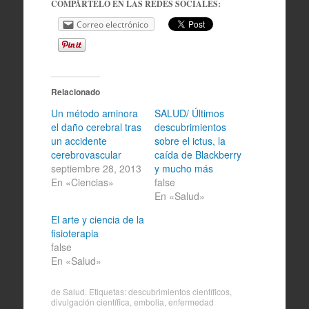
COMPÁRTELO EN LAS REDES SOCIALES:
Correo electrónico
Relacionado
Un método aminora
SALUD/ Últimos
el daño cerebral tras
descubrimientos
un accidente
sobre el ictus, la
cerebrovascular
caída de Blackberry
septiembre 28, 2013
y mucho más
En «Ciencias»
false
En «Salud»
El arte y ciencia de la
fisioterapia
false
En «Salud»
de
Salud
. Etiquetas:
descubrimientos científicos
,
divulgación científica
,
embolia
,
enfermedad