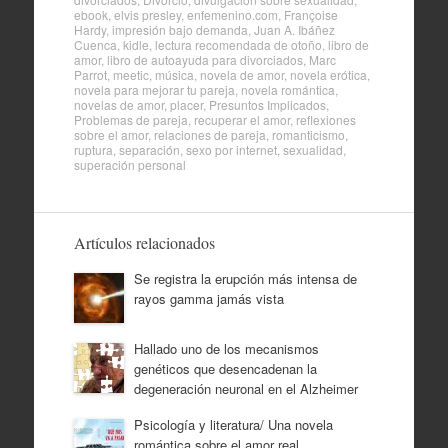
ebook
,
elvis presley
,
enfemenino.com
,
Françoise
Hardy
,
impresión bajo demanda
,
Juan A. Ibáñez
Cuenca
,
kidle
,
lectura recomendada de otoño
,
libro de
amor
,
libro de autoayuda para divorciados
,
Marc
Parrot
,
meetic
,
música
,
novela de amor
,
novela erótica
,
novela para mejorar tu pareja
,
novela romántica
,
novelas de amor
,
placer
,
Presuntos Implicados
,
Problemas de pareja
,
recuperar el amor
,
reflexiones
sobre el amor
,
relaciones de pareja
,
romanticismo
,
ruptura
,
separación
,
sexo por internet
,
sexualidad
,
superación personal
Artículos relacionados
Se registra la erupción más intensa de
rayos gamma jamás vista
Hallado uno de los mecanismos
genéticos que desencadenan la
degeneración neuronal en el Alzheimer
Psicología y literatura/ Una novela
romántica sobre el amor real