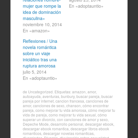
mujer que rompe la
En «adoptauntio»
idea de dominación
masculina»
noviembre 10, 2014
En «amazon»
Reflexiones / Una
novela romántica
sobre un viaje
iniciático tras una
ruptura amorosa
julio 5, 2014
En «adoptauntio»
de
Uncategorized
. Etiquetas:
amazon
,
amor
,
autoayuda
,
aventuras
,
bunbury
,
buscar pareja
,
buscar
pareja por internet
,
cancion francesa
,
canciones de
amor
,
canciones de sexo
,
chanson
,
cómo encontrar
pareja
,
como mejorar tu vida amorosa
,
cómo mejorar tu
vida de pareja
,
como mejorar tu vida sexual
,
cómo
superar un divorcio
,
con canciones de amor y sexo
,
Depeche Mode
,
desarrollo personal
,
descargar ebook
,
descargar ebook romantica
,
descargar libros ebook
romanticos
,
descargar novelas romanticas
,
divorciados
,
Divorcio
,
divulgación sobre sexualidad
,