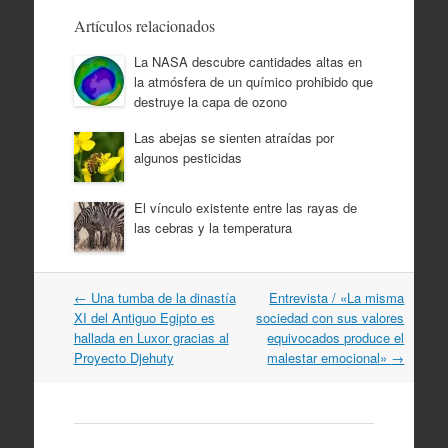
Artículos relacionados
La NASA descubre cantidades altas en
la atmósfera de un químico prohibido que
destruye la capa de ozono
Las abejas se sienten atraídas por
algunos pesticidas
El vínculo existente entre las rayas de
las cebras y la temperatura
Navegación
←
Una tumba de la dinastía
Entrevista / «La misma
por
XI del Antiguo Egipto es
sociedad con sus valores
artículos
hallada en Luxor gracias al
equivocados produce el
Proyecto Djehuty
malestar emocional»
→