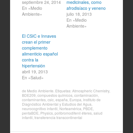
septiembre 24, 2014
medicinales, como
En «Medio
afrodisíaco y veneno
Ambiente»
julio 18, 2013
En «Medio
Ambiente»
El CSIC e Innaves
crean el primer
complemento
alimenticio español
contra la
hipertensión
abril 19, 2013
En «Salud»
de
Medio Ambiente
. Etiquetas:
Atmospheric Chemistry
,
BDE209
,
compuestos químicos
,
contaminación
,
contaminantes
,
csic
,
españa
,
Europa
,
Instituto de
Diagnóstico Ambiental y Estudios del Agua
,
neurocognitivo infantil
,
Norteamérica
,
PBDE
,
pentaBDE
,
Physics
,
polibromodifenil éteres
,
salud
infantil
,
transferencia transcontinental