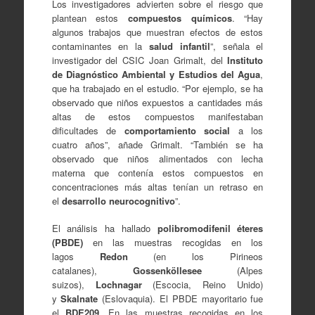
Los investigadores advierten sobre el riesgo que
plantean estos
compuestos químicos
. “Hay
algunos trabajos que muestran efectos de estos
contaminantes en la
salud infantil
”, señala el
investigador del CSIC Joan Grimalt, del
Instituto
de Diagnóstico Ambiental y Estudios del Agua
,
que ha trabajado en el estudio. “Por ejemplo, se ha
observado que niños expuestos a cantidades más
altas de estos compuestos manifestaban
dificultades de
comportamiento social
a los
cuatro años”, añade Grimalt. “También se ha
observado que niños alimentados con lecha
materna que contenía estos compuestos en
concentraciones más altas tenían un retraso en
el
desarrollo neurocognitivo
”.
El análisis ha hallado
polibromodifenil éteres
(PBDE)
en las muestras recogidas en los
lagos
Redon
(en los Pirineos
catalanes),
Gossenköllesee
(Alpes
suizos),
Lochnagar
(Escocia, Reino Unido)
y
Skalnate
(Eslovaquia). El PBDE mayoritario fue
el
BDE209
. En las muestras recogidas en los