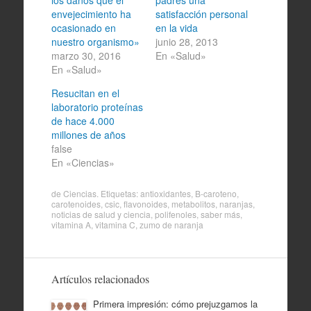
envejecimiento ha
satisfacción personal
ocasionado en
en la vida
nuestro organismo»
junio 28, 2013
marzo 30, 2016
En «Salud»
En «Salud»
Resucitan en el
laboratorio proteínas
de hace 4.000
millones de años
false
En «Ciencias»
de
Ciencias
. Etiquetas:
antioxidantes
,
B-caroteno
,
carotenoides
,
csic
,
flavonoides
,
metabolitos
,
naranjas
,
noticias de salud y ciencia
,
polifenoles
,
saber más
,
vitamina A
,
vitamina C
,
zumo de naranja
Artículos relacionados
Primera impresión: cómo prejuzgamos la