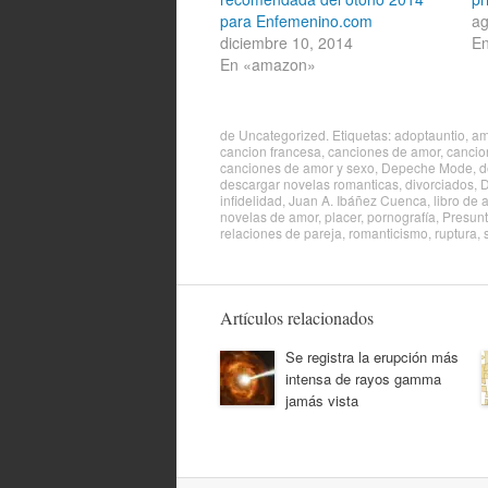
para Enfemenino.com
ag
diciembre 10, 2014
En
En «amazon»
de
Uncategorized
. Etiquetas:
adoptauntio
,
am
cancion francesa
,
canciones de amor
,
cancio
canciones de amor y sexo
,
Depeche Mode
,
d
descargar novelas romanticas
,
divorciados
,
D
infidelidad
,
Juan A. Ibáñez Cuenca
,
libro de 
novelas de amor
,
placer
,
pornografía
,
Presunt
relaciones de pareja
,
romanticismo
,
ruptura
,
Artículos relacionados
Se registra la erupción más
intensa de rayos gamma
jamás vista