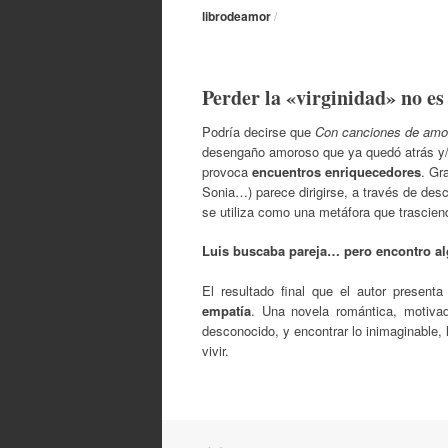
librodeamor
/
Perder la «virginidad» no es 
Podría decirse que
Con canciones de am
desengaño amoroso que ya quedó atrás y/o 
provoca
encuentros
enriquecedores
. Gr
Sonia…) parece dirigirse, a través de desc
se utiliza como una metáfora que trascien
Luis buscaba pareja… pero encontro a
El resultado final que el autor presenta
empatía
. Una novela romántica, motivad
desconocido, y encontrar lo inimaginable,
vivir.