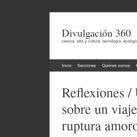
Divulgación 360
ciencia, arte y cultura, tecnología, ecol
Ir
Inicio
Secciones
Quiénes somos
al
contenido
Reflexiones /
sobre un viaje
ruptura amor