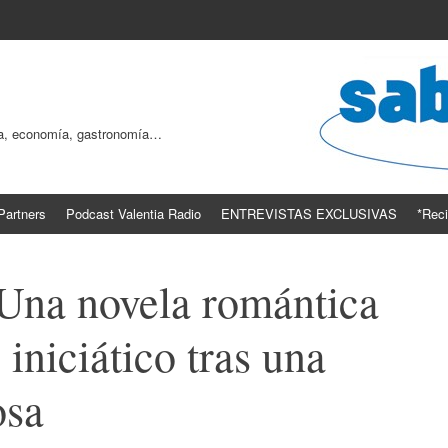
ogía, economía, gastronomía…
Partners
Podcast Valentia Radio
ENTREVISTAS EXCLUSIVAS
*Reci
 Una novela romántica
 iniciático tras una
osa