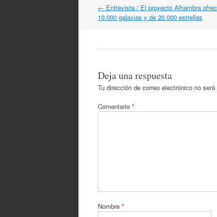
Navegación
←
Entrevista / El proyecto Alhambra ofre
por
10.000 galaxias y de 20.000 estrellas
artículos
Deja una respuesta
Tu dirección de correo electrónico no será
Comentario
*
Nombre
*