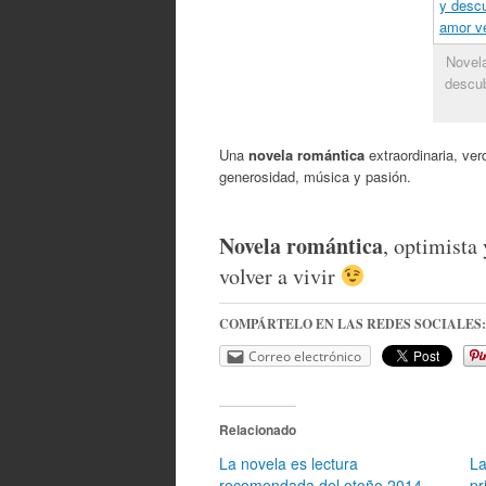
Novela
descub
Una
novela romántica
extraordinaria, ve
generosidad, música y pasión.
Novela romántica
, optimista
volver a vivir
COMPÁRTELO EN LAS REDES SOCIALES:
Correo electrónico
Relacionado
La novela es lectura
La
recomendada del otoño 2014
pr