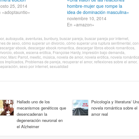
osto 25, 2014
hombre-mujer que rompe la
 «adoptauntio»
idea de dominación masculina»
noviembre 10, 2014
En «amazon»
or
,
autoayuda
,
aventuras
,
bunbury
,
buscar pareja
,
buscar pareja por internet
,
nes de sexo
,
cómo superar un divorcio
,
cómo superar una ruptura sentimental
,
con
escargar ebook
,
descargar ebook romantica
,
descargar libros ebook romanticos
,
ivorcio
,
ebook
,
escena erótica
,
Françoise Hardy
,
impresión bajo demanda
,
amor
,
Marc Parrot
,
meetic
,
música
,
novela de amor
,
novela erótica
,
novela romántic
os Implicados
,
Problemas de pareja
,
recuperar el amor
,
reflexiones sobre el amor
,
separación
,
sexo por internet
,
sexualidad
Hallado uno de los
Psicología y literatura/ Un
mecanismos genéticos que
novela romántica sobre el
desencadenan la
amor real
degeneración neuronal en
el Alzheimer