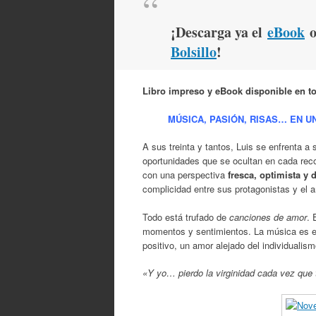
¡Descarga ya el
eBook
o
Bolsillo
!
Libro impreso y eBook disponible en t
MÚSICA, PASIÓN, RISAS… EN 
A sus treinta y tantos, Luis se enfrenta a
oportunidades que se ocultan en cada recod
con una perspectiva
fresca, optimista y
complicidad entre sus protagonistas y el 
Todo está trufado de
canciones de amor
. 
momentos y sentimientos. La música es el
positivo, un amor alejado del individualis
«Y yo… pierdo la virginidad cada vez que 