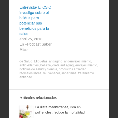
Entrevista/ El CSIC
investiga sobre el
bifidus para
potenciar sus
beneficios para la
salud
abril 25, 2016
En «Podcast Saber
Más»
de
Salud
. Etiquetas:
antiaging
,
antienvejecimiento
,
antioxidantes
,
belleza
,
dieta antiaging
,
envejecimiento
,
noticias de salud y ciencia
,
productos antiedad
,
radicales libres
,
rejuvenecer
,
saber más
,
tratamiento
antiedad
Artículos relacionados
La dieta mediterránea, rica en
polifenoles, reduce la mortalidad