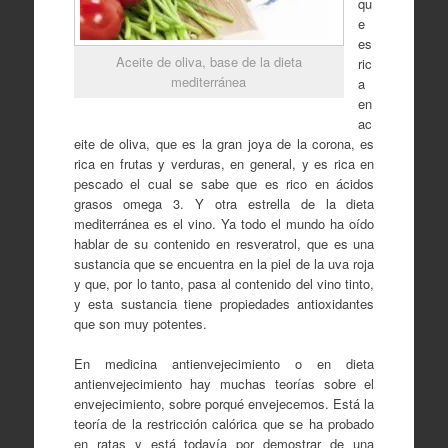
qu
e
es
Aceite de oliva, base de la dieta
ric
mediterránea
a
en
ac
eite de oliva, que es la gran joya de la corona, es
rica en frutas y verduras, en general, y es rica en
pescado el cual se sabe que es rico en ácidos
grasos omega 3. Y otra estrella de la dieta
mediterránea es el vino. Ya todo el mundo ha oído
hablar de su contenido en resveratrol, que es una
sustancia que se encuentra en la piel de la uva roja
y que, por lo tanto, pasa al contenido del vino tinto,
y esta sustancia tiene propiedades antioxidantes
que son muy potentes.
En medicina antienvejecimiento o en dieta
antienvejecimiento hay muchas teorías sobre el
envejecimiento, sobre porqué envejecemos. Está la
teoría de la restricción calórica que se ha probado
en ratas y está todavía por demostrar de una