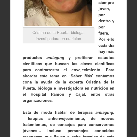
siempre
joven,
por
dentro y
por
Cristina de la Puerta, bióloga,
fuera.
investigadora en nutrición
Por ello
cada día
hay más
productos
antiaging
y proliferan estudios
científicos que buscan las claves científicas
para contrarrestar el envejecimiento. Para
abordar este tema en ‘Saber Más’ contamos
cona la ayuda de la experta Cristina de la
Puerta, bióloga e investigadora en nutrición en
el Hospital Ramón y Cajal
, entre otras
organizaciones
.
Está de moda hablar de terapias
antiaging
,
terapias antienvejecimiento, de nuevos
tratamientos, de consejos para conservarnos
jóvenes… Incluso personajes conocidos
reconocen que llevan a cabo terapias de este