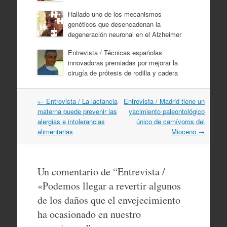
Hallado uno de los mecanismos
genéticos que desencadenan la
degeneración neuronal en el Alzheimer
Entrevista / Técnicas españolas
innovadoras premiadas por mejorar la
cirugía de prótesis de rodilla y cadera
Navegación
←
Entrevista / La lactancia
Entrevista / Madrid tiene un
por
materna puede prevenir las
yacimiento paleontológico
artículos
alergias e intolerancias
único de carnívoros del
alimentarias
Mioceno
→
Un comentario de “
Entrevista /
«Podemos llegar a revertir algunos
de los daños que el envejecimiento
ha ocasionado en nuestro