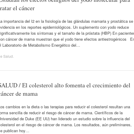
tratar el cáncer
a importancia del I2 en la fisiología de las glándulas mamaria y prostática se
evidencia en los reportes epidemiológicos. Un suplemento con yodo reduce
ignificativamente los síntomas y el tamaño de la próstata (HBP) En paciente
con cáncer de mama muestran que el yodo tiene efectos antiestrogénicos E
el Laboratorio de Metabolismo Energético del…
de
Salud
.
SALUD / El colesterol alto fomenta el crecimiento del
cáncer de mama
os cambios en la dieta o las terapias para reducir el colesterol resultan una
orma sencilla de reducir el riesgo de cáncer de mama. Científicos de la
niversidad de Duke (EE UU) han liderado un estudio sobre la influencia del
olesterol en el riesgo de cáncer de mama. Los resultados, aún preliminares,
se publican hoy…