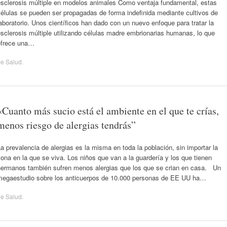
esclerosis múltiple en modelos animales Como ventaja fundamental, estas
élulas se pueden ser propagadas de forma indefinida mediante cultivos de
aboratorio. Unos científicos han dado con un nuevo enfoque para tratar la
sclerosis múltiple utilizando células madre embrionarias humanas, lo que
ofrece una…
de
Salud
.
«Cuanto más sucio está el ambiente en el que te crías,
menos riesgo de alergias tendrás”
a prevalencia de alergias es la misma en toda la población, sin importar la
ona en la que se viva. Los niños que van a la guardería y los que tienen
hermanos también sufren menos alergias que los que se crian en casa. Un
megaestudio sobre los anticuerpos de 10.000 personas de EE UU ha…
de
Salud
.