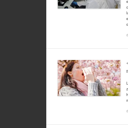
c
l
e
L
z