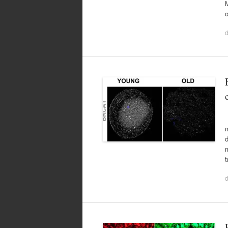
o
U
m
m
t