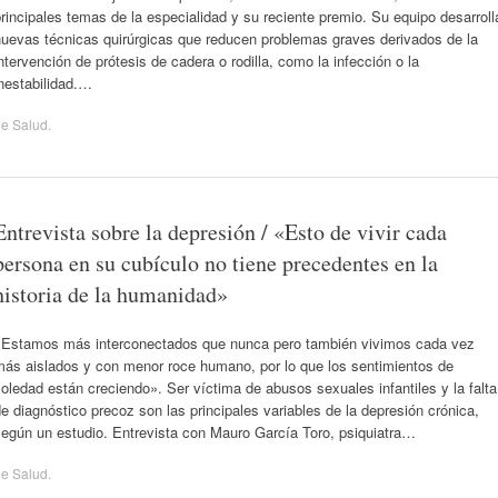
rincipales temas de la especialidad y su reciente premio. Su equipo desarroll
nuevas técnicas quirúrgicas que reducen problemas graves derivados de la
ntervención de prótesis de cadera o rodilla, como la infección o la
nestabilidad.…
de
Salud
.
Entrevista sobre la depresión / «Esto de vivir cada
persona en su cubículo no tiene precedentes en la
historia de la humanidad»
«Estamos más interconectados que nunca pero también vivimos cada vez
más aislados y con menor roce humano, por lo que los sentimientos de
oledad están creciendo». Ser víctima de abusos sexuales infantiles y la falta
e diagnóstico precoz son las principales variables de la depresión crónica,
según un estudio. Entrevista con Mauro García Toro, psiquiatra…
de
Salud
.