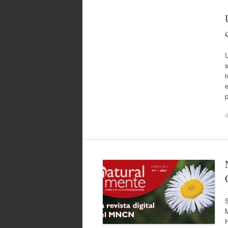
t
e
S
H