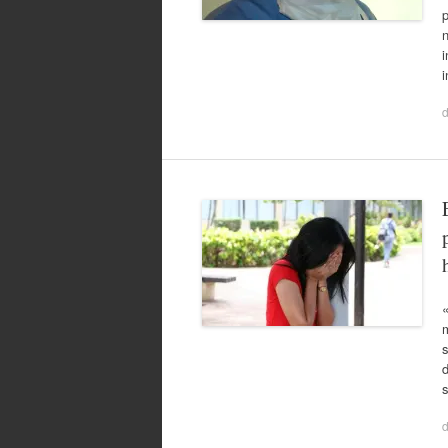
p
i
i
s
d