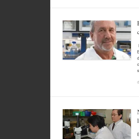
E
d
c
E