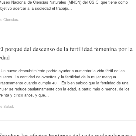
Museo Nacional de Ciencias Naturales (MNCN) del CSIC, que tiene como
bjetivo acercar a la sociedad el trabajo…
de
Ciencias
.
El porqué del descenso de la fertilidad femenina por la
edad
n nuevo descubrimiento podría ayudar a aumentar la vida fértil de las
ujeres. La cantidad de ovocitos y la fertilidad de la mujer mengua
drásticamente cuando cumple 40. Es bien sabido que la fertilidad de una
ujer se reduce paulatinamente con la edad, a partir, más o menos, de los
reinta y cinco años, y que…
de
Salud
.
Estudian los efectos benignos del yodo molecular para