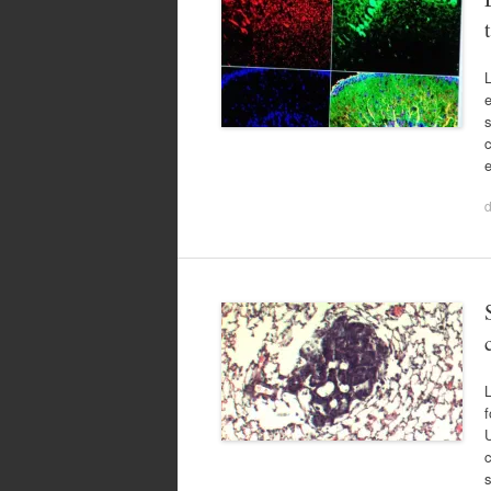
L
s
L
f
U
c