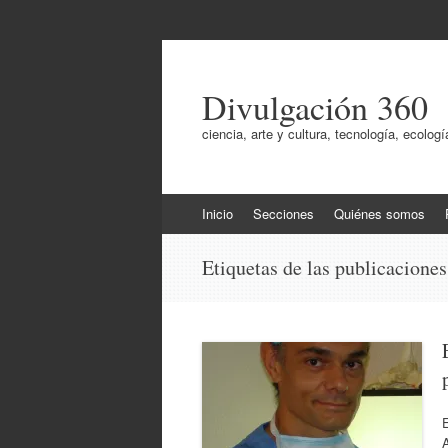
Divulgación 360
ciencia, arte y cultura, tecnología, ecol
Ir
Inicio
Secciones
Quiénes somos
al
contenido
Etiquetas de las publicacione
A