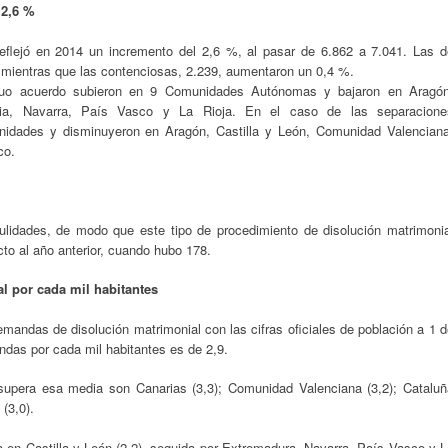
 2,6 %
flejó en 2014 un incremento del 2,6 %, al pasar de 6.862 a 7.041. Las d
 mientras que las contenciosas, 2.239, aumentaron un 0,4 %.
mutuo acuerdo subieron en 9 Comunidades Autónomas y bajaron en Aragón
cia, Navarra, País Vasco y La Rioja. En el caso de las separacione
idades y disminuyeron en Aragón, Castilla y León, Comunidad Valenciana
co.
lidades, de modo que este tipo de procedimiento de disolución matrimonia
to al año anterior, cuando hubo 178.
l por cada mil habitantes
emandas de disolución matrimonial con las cifras oficiales de población a 1 
das por cada mil habitantes es de 2,9.
pera esa media son Canarias (3,3); Comunidad Valenciana (3,2); Cataluñ
 (3,0).
da en Castilla y León (2,2), seguida por Extremadura, Navarra, País Vasco y 