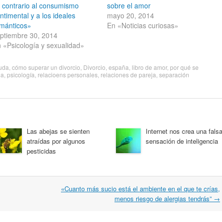
 contrario al consumismo
sobre el amor
ntimental y a los ideales
mayo 20, 2014
mánticos»
En «Noticias curiosas»
ptiembre 30, 2014
 «Psicología y sexualidad»
uda
,
cómo superar un divorcio
,
Divorcio
,
españa
,
libro de amor
,
por qué se
ja
,
psicología
,
relacioens personales
,
relaciones de pareja
,
separación
Las abejas se sienten
Internet nos crea una fals
atraídas por algunos
sensación de inteligencia
pesticidas
«Cuanto más sucio está el ambiente en el que te crías,
menos riesgo de alergias tendrás”
→