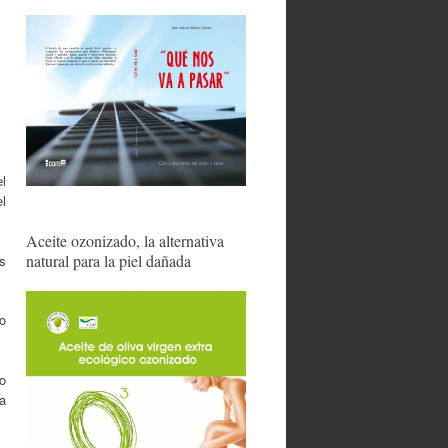
l
l
Aceite ozonizado, la alternativa
natural para la piel dañada
s
o
o
ia