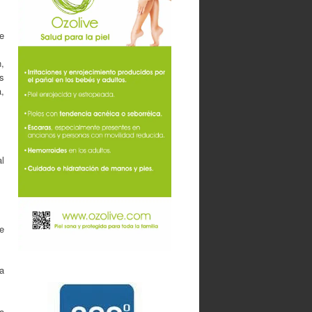
e
,
s
,
l
de
a
La