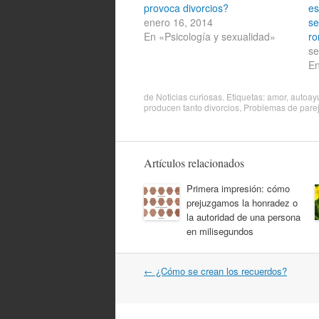
provoca divorcios?
es
enero 16, 2014
se
En «Psicología y sexualidad»
ro
se
En
de
Noticias curiosas
. Etiquetas:
amor
,
autoay
producen tanto divorcios
,
Problemas de pare
Artículos relacionados
Primera impresión: cómo
prejuzgamos la honradez o
la autoridad de una persona
en milisegundos
Navegación
←
¿Cómo se crean los recuerdos?
por
artículos