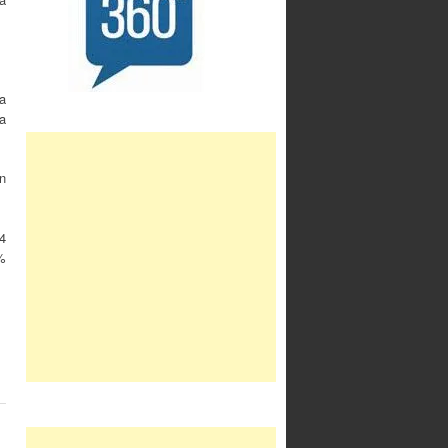
a
la
n
14
%