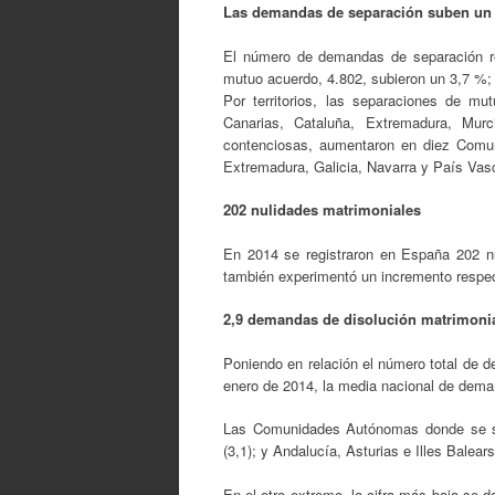
Las demandas de separación suben un
El número de demandas de separación re
mutuo acuerdo, 4.802, subieron un 3,7 %;
Por territorios, las separaciones de 
Canarias, Cataluña, Extremadura, Mur
contenciosas, aumentaron en diez Comun
Extremadura, Galicia, Navarra y País Vas
202 nulidades matrimoniales
En 2014 se registraron en España 202 nu
también experimentó un incremento respec
2,9 demandas de disolución matrimonia
Poniendo en relación el número total de d
enero de 2014, la media nacional de deman
Las Comunidades Autónomas donde se su
(3,1); y Andalucía, Asturias e Illes Balears
En el otro extremo, la cifra más baja se 