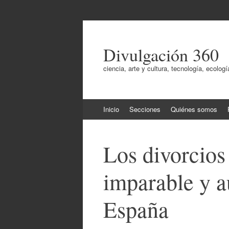
Divulgación 360
ciencia, arte y cultura, tecnología, ecol
Ir
Inicio
Secciones
Quiénes somos
al
contenido
Los divorcios
imparable y 
España