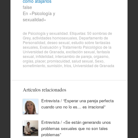
cómo atajarlos
false
En «Psicología y
sexualidad»
de
Psicología y sexualidad
. Etiquetas:
50 sombras de
Grey
,
actividades homosexuales
,
Departamento de
Personalidad
,
deseo sexual
,
estudio sobre fantasías
sexuales
,
Evaluación y Tratamiento Psicológico de la
Universidad de Granada
,
excitación sexual
,
fantasía
sexual
,
infidelidad
,
intercambio de pareja
,
orgasmo
,
orgías
,
placer
,
promiscuidad
,
salud sexual
,
Sexo
,
sometimiento
,
sumisión
,
tríos
,
Universidad de Granada
Artículos relacionados
Entrevista / “Esperar una pareja perfecta
cuando uno no lo es… es irracional”
Entrevista / «Se están generando unos
problemas sexuales que no son tales
problemas”